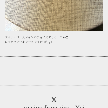
ディナーコースメインのチョイスより( ∩ ˙˙ )=͟͟͞͞⊃
ロックフォールソースでっ(*•̀ㅂ•́)و✧
cuisine française Yui