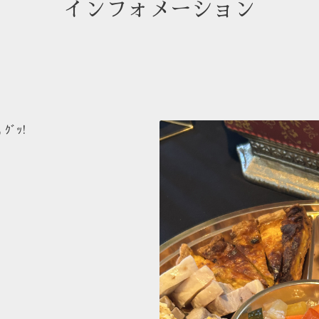
インフォメーション
お盆もオードブル承ります( *˙ω˙*)و ｸﾞｯ!