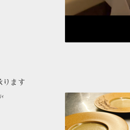
承ります
ﾘｨ