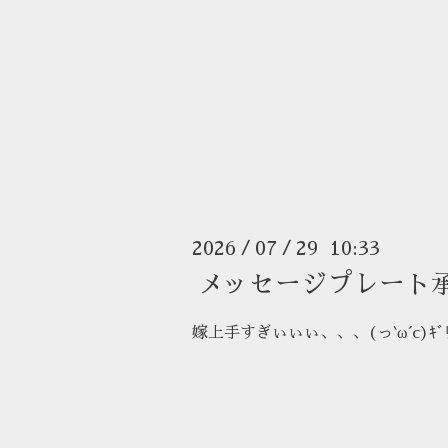
2026
07
29 10:33
/
/
メッセージプレート
嫁上手すぎぃぃぃ、、、(っ`ω´c)ｷﾞ