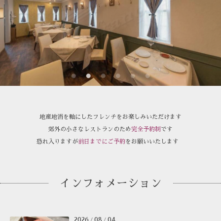
地産地消を軸にしたフレンチをお楽しみいただけます
郊外の小さなレストランのため
完全予約制
です
恐れ入りますが
前日までにご予約
をお願いいたします
インフォメーション
2026
08
04
/
/