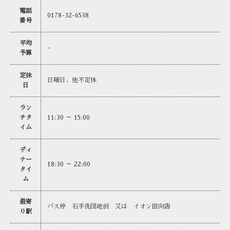
電話
0178-32-6538
番号
平均
-
予算
定休
日曜日、他不定休
日
ラン
チタ
11:30 ～ 15:00
イム
ディ
ナー
18:30 ～ 22:00
タイ
ム
最寄
バス停 石手洗団地前 又は イオン田向店
り駅