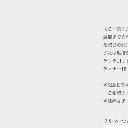
＜ご一読く
返信までお
希望日の3
または返信
ランチ11：
ディナー18
※記念日等
ご希望のメ
※妊婦さま
フルネーム