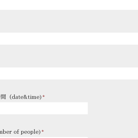
（date&time)
*
er of people)
*