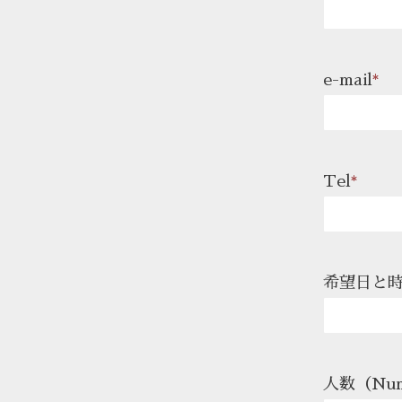
e-mail
*
Tel
*
希望日と時間
人数（Numb