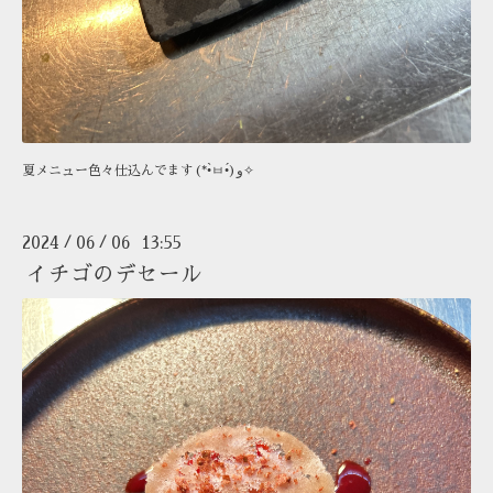
夏メニュー色々仕込んでます(*•̀ㅂ•́)و✧
2024
06
06 13:55
/
/
イチゴのデセール