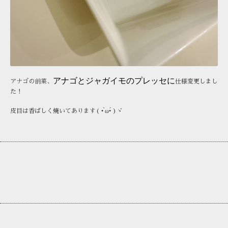
アナゴとジャガイモのプレッセに
アナゴの前菜、
仕様変更しまし
た！
皮目は香ばしく焼いてあります( • ̀ω•́ )ゞ